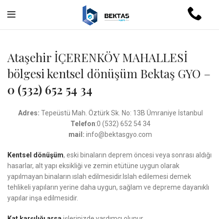
Ataşehir İÇERENKÖY MAHALLESİ
bölgesi kentsel dönüşüm Bektaş GYO –
0 (532) 652 54 34
Adres:
Tepeüstü Mah. Öztürk Sk. No: 13B Ümraniye İstanbul
Telefon
:0 (532) 652 54 34
mail:
info@bektasgyo.com
Kentsel dönüşüm
, eski binaların deprem öncesi veya sonrası aldığı
hasarlar, alt yapı eksikliği ve zemin etütüne uygun olarak
yapılmayan binaların ıslah edilmesidir.Islah edilemesi demek
tehlikeli yapıların yerine daha uygun, sağlam ve depreme dayanıklı
yapılar inşa edilmesidir.
Kat karşılığı arsa
işlerinizde yardımcı olunur.