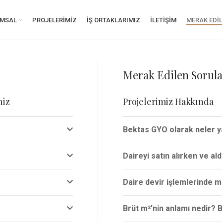
MSAL
PROJELERIMIZ
İŞ ORTAKLARIMIZ
İLETIŞIM
MERAK EDI
Merak Edilen Sorul
niz
Projelerimiz Hakkında
Bektas GYO olarak neler y
Daireyi satın alırken ve al
Daire devir işlemlerinde m
Brüt m²’nin anlamı nedir? B