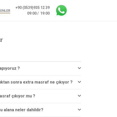
+90 (0539)935 12 39
LENLER
09:00 / 19:00
ar
apıyoruz ?
dıktan sonra extra masraf ne çıkıyor ?
asraf çıkıyor mu ?
u alana neler dahildir?