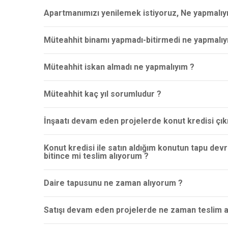
Apartmanımızı yenilemek istiyoruz, Ne yapmalıyı
Müteahhit binamı yapmadı-bitirmedi ne yapmalıy
Müteahhit iskan almadı ne yapmalıyım ?
Müteahhit kaç yıl sorumludur ?
İnşaatı devam eden projelerde konut kredisi çık
SOSYAL
İnstagram
Konut kredisi ile satın aldığım konutun tapu dev
bitince mi teslim alıyorum ?
Facebook
Ofis
Daire tapusunu ne zaman alıyorum ?
Adres: Tepeüstü Mah. Öztürk Sk. No:
13B Ümraniye İstanbul
Satışı devam eden projelerde ne zaman teslim a
Telefon:0 (539) 935 12 39