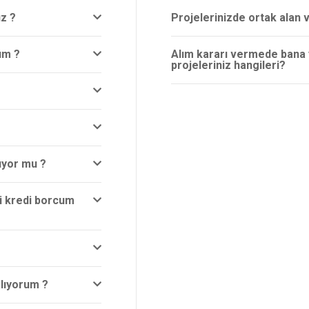
z ?
Projelerinizde ortak alan v
ım ?
Alım kararı vermede bana 
projeleriniz hangileri?
ıyor mu ?
 MEDYA
PROJELER
Devam Eden projeler
ri kredi borcum
Tamamlanan Projeler
lıyorum ?