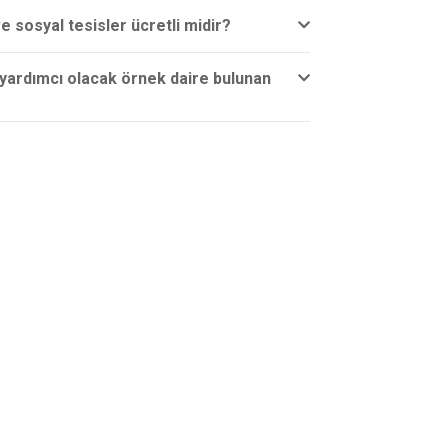
e sosyal tesisler ücretli midir?
yardımcı olacak örnek daire bulunan
KURUMSAL
Hakkımızda
Tarihçe
İnsan Kaynakları
Sıkça Sorulan Sorular
İletişim