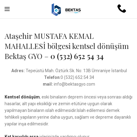
Ataşehir MUSTAFA KEMAL
MAHALLESİ bölgesi kentsel dönüşüm
Bektaş GYO –
0 (532) 652 54 34
Adres:
Tepeüstü Mah. Öztürk Sk. No: 13B Ümraniye İstanbul
Telefon
:0 (532) 652 54 34
mail:
info@bektasgyo.com
Kentsel dönüşüm
, eski binaların deprem öncesi veya sonrası aldığı
hasarlar, alt yapı eksikliği ve zemin etütüne uygun olarak
yapılmayan binaların ıslah edilmesidir.Islah edilemesi demek
tehlikeli yapıların yerine daha uygun, sağlam ve depreme dayanıklı
yapılar inşa edilmesidir.
Kat karşılığı arsa
işlerinizde yardımcı olunur.