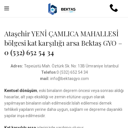
Ataşehir YENİ ÇAMLICA MAHALLESİ
bölgesi kat karşılığı arsa Bektaş GYO –
0 (532) 652 54 34
Adres:
Tepeüstü Mah. Öztürk Sk. No: 13B Ümraniye İstanbul
Telefon
:0 (532) 652 54 34
mail:
info@bektasgyo.com
Kentsel dönüşüm
, eski binaların deprem öncesi veya sonrası aldığı
hasarlar, alt yapı eksikliği ve zemin etütüne uygun olarak
yapılmayan binaların ıslah edilmesidir.Islah edilemesi demek
tehlikeli yapıların yerine daha uygun, sağlam ve depreme dayanıklı
yapılar inşa edilmesidir.
Kat karşılığı arsa
işlerinizde yardımcı olunur.