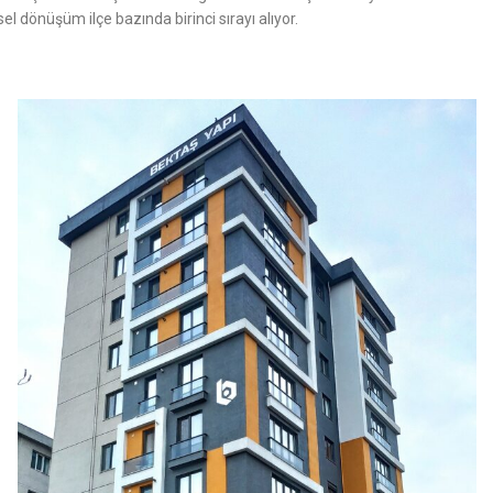
 dönüşüm ilçe bazında birinci sırayı alıyor.
 MEDYA
PROJELER