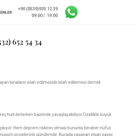
+90 (0539)935 12 39
LENLER
09:00 / 19:00
532) 652 54 34
mayan binaların ıslah edilmesidir.Islah edilemesi demek
eç hızlı ilerlerken bazende yavaşlayabiliyor.Özellikle büyük
ıza çıkıyor. Hem deprem riskinin olması bununla beraber nüfus
l dönüşüm projeleriyle gündemde. Burada yaşayan insan sayısı