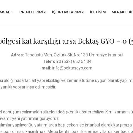
MSAL
PROJELERIMIZ
İŞ ORTAKLARIMIZ
İLETIŞIM
MERAK EDI
gesi kat karşılığı arsa Bektaş GYO –
0 (
Adres:
Tepeüstü Mah. Öztürk Sk. No: 13B Ümraniye İstanbul
Telefon
:0 (532) 652 54 34
mail:
info@bektasgyo.com
ı aldığı hasarlar, alt yapı eksikliği ve zemin etütüne uygun olarak yapıl
nıklı yapılar inşa edilmesidir.
l dönüşüm çalışmaları süreleri değişkenlik gösterebiliyor.Kimi zaman sür
vamlı yeni yatırımlar görüyoruz.
 atılımlar yapılıyor.Bu yatırımlarda başı çeken ise İstanbul olarak karşım
te başı olması kaçınılmaz. Mega kentin bazı ilçeleri ise yıllardır kentse