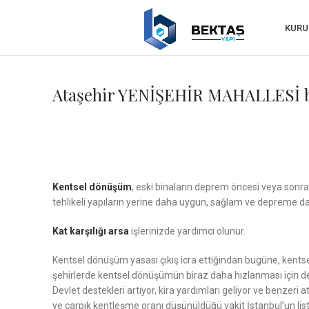
KURU
Ataşehir YENİŞEHİR MAHALLESİ böl
Kentsel dönüşüm
, eski binaların deprem öncesi veya sonras
tehlikeli yapıların yerine daha uygun, sağlam ve depreme daya
Kat karşılığı arsa
işlerinizde yardımcı olunur.
Kentsel dönüşüm yasası çıkış icra ettiğindan bugüne, kentse
şehirlerde kentsel dönüşümün biraz daha hızlanması için de
Devlet destekleri artıyor, kira yardımları geliyor ve benzeri
ve çarpık kentleşme oranı düşünüldüğü vakit İstanbul’un lis