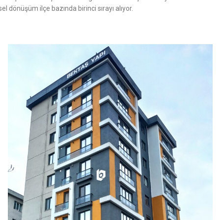
 dönüşüm ilçe bazında birinci sırayı alıyor.
 MEDYA
PROJELER