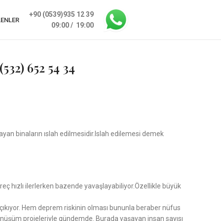
+90 (0539)935 12 39
LENLER
09:00 / 19:00
(532) 652 54 34
mayan binaların ıslah edilmesidir.Islah edilemesi demek
eç hızlı ilerlerken bazende yavaşlayabiliyor.Özellikle büyük
ıza çıkıyor. Hem deprem riskinin olması bununla beraber nüfus
l dönüşüm projeleriyle gündemde. Burada yaşayan insan sayısı