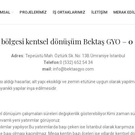
MSAL
PROJELERIMIZ
İŞ ORTAKLARIMIZ
İLETIŞIM
MERAK EDI
bölgesi kentsel dönüşüm Bektaş GYO –
0 
Adres:
Tepeüstü Mah. Öztürk Sk. No: 13B Ümraniye İstanbul
Telefon
:0 (532) 652 54 34
mail:
info@bektasgyo.com
ı aldığı hasarlar, alt yapı eksikliği ve zemin etütüne uygun olarak yapıl
nıklı yapılar inşa edilmesidir.
l dönüşüm çalışmaları süreleri değişkenlik gösterebiliyor.Kimi zaman sür
vamlı yeni yatırımlar görüyoruz.
 atılımlar yapılıyor.Bu yatırımlarda başı çeken ise İstanbul olarak karşım
te başı olması kaçınılmaz. Mega kentin bazı ilçeleri ise yıllardır kentse