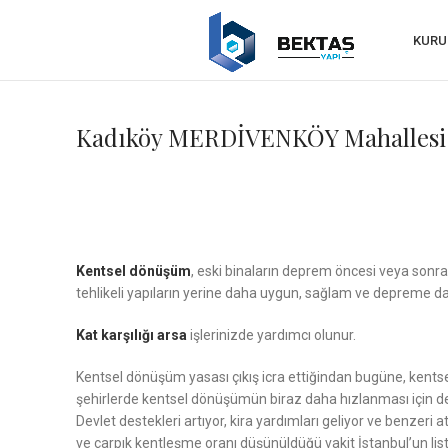
KURU
Kadıköy MERDİVENKÖY Mahallesi 
Kentsel dönüşüm
, eski binaların deprem öncesi veya sonras
tehlikeli yapıların yerine daha uygun, sağlam ve depreme daya
Kat karşılığı arsa
işlerinizde yardımcı olunur.
Kentsel dönüşüm yasası çıkış icra ettiğindan bugüne, kentse
şehirlerde kentsel dönüşümün biraz daha hızlanması için de
Devlet destekleri artıyor, kira yardımları geliyor ve benzeri
ve çarpık kentleşme oranı düşünüldüğü vakit İstanbul’un lis