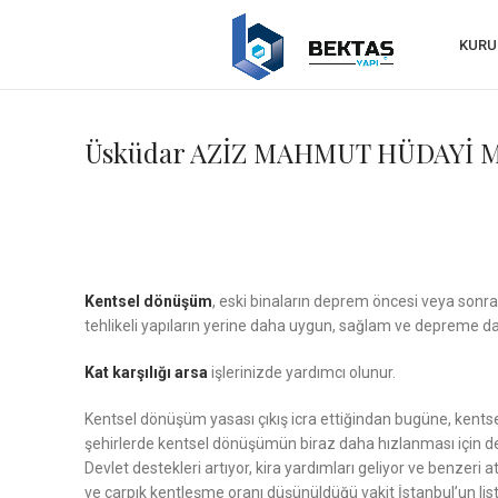
KURU
Üsküdar AZİZ MAHMUT HÜDAYİ MA
Kentsel dönüşüm
, eski binaların deprem öncesi veya sonras
tehlikeli yapıların yerine daha uygun, sağlam ve depreme daya
Kat karşılığı arsa
işlerinizde yardımcı olunur.
Kentsel dönüşüm yasası çıkış icra ettiğindan bugüne, kentse
şehirlerde kentsel dönüşümün biraz daha hızlanması için de
Devlet destekleri artıyor, kira yardımları geliyor ve benzeri
ve çarpık kentleşme oranı düşünüldüğü vakit İstanbul’un lis