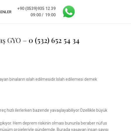
+90 (0539)935 12 39
LENLER
09:00 / 19:00
aş GYO –
0 (532) 652 54 34
mayan binaların ıslah edilmesidir.Islah edilemesi demek
eç hızlı ilerlerken bazende yavaşlayabiliyor.Özellikle büyük
ıza çıkıyor. Hem deprem riskinin olması bununla beraber nüfus
l dönüşüm projeleriyle gündemde. Burada yaşayan insan sayısı