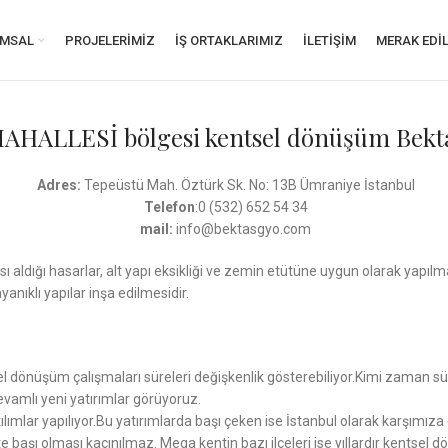
MSAL
PROJELERIMIZ
İŞ ORTAKLARIMIZ
İLETIŞIM
MERAK EDI
HALLESİ bölgesi kentsel dönüşüm Bekt
Adres:
Tepeüstü Mah. Öztürk Sk. No: 13B Ümraniye İstanbul
Telefon
:0 (532) 652 54 34
mail:
info@bektasgyo.com
ı aldığı hasarlar, alt yapı eksikliği ve zemin etütüne uygun olarak yapıl
nıklı yapılar inşa edilmesidir.
l dönüşüm çalışmaları süreleri değişkenlik gösterebiliyor.Kimi zaman sür
vamlı yeni yatırımlar görüyoruz.
 atılımlar yapılıyor.Bu yatırımlarda başı çeken ise İstanbul olarak karşım
te başı olması kaçınılmaz. Mega kentin bazı ilçeleri ise yıllardır kentse