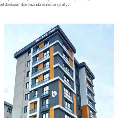
 dönüşüm ilçe bazında birinci sırayı alıyor.
 MEDYA
PROJELER