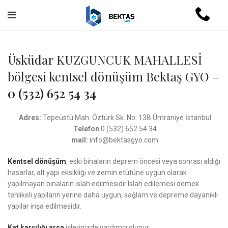
Üsküdar KUZGUNCUK MAHALLESİ
bölgesi kentsel dönüşüm Bektaş GYO –
0 (532) 652 54 34
Adres:
Tepeüstü Mah. Öztürk Sk. No: 13B Ümraniye İstanbul
Telefon
:0 (532) 652 54 34
mail:
info@bektasgyo.com
Kentsel dönüşüm
, eski binaların deprem öncesi veya sonrası aldığı
hasarlar, alt yapı eksikliği ve zemin etütüne uygun olarak
yapılmayan binaların ıslah edilmesidir.Islah edilemesi demek
tehlikeli yapıların yerine daha uygun, sağlam ve depreme dayanıklı
yapılar inşa edilmesidir.
Kat karşılığı arsa
işlerinizde yardımcı olunur.